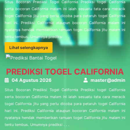
Situs Bocoran Prediksi Togel California Prediksi togel California
serta bocoran California malam ini ialah sesuatu tata cara meracik
togel California jitu yang perlu dicoba para petaruh togel California
hari ini. Prediksi California ataupun bocoran California malam ini
nyatanya hendak memberikan ramuan togel California jitu malam ini
tentu tembus. Umumnya prediksi . . .
Lihat selengkapnya
PREDIKSI TOGEL CALIFORNIA
04 Agustus 2026
master@admin
Situs Bocoran Prediksi Togel California Prediksi togel California
serta bocoran California malam ini ialah sesuatu tata cara meracik
togel California jitu yang perlu dicoba para petaruh togel California
hari ini. Prediksi California ataupun bocoran California malam ini
nyatanya hendak memberikan ramuan togel California jitu malam ini
tentu tembus. Umumnya prediksi . . .