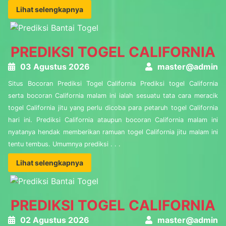
Lihat selengkapnya
PREDIKSI TOGEL CALIFORNIA
03 Agustus 2026
master@admin
Situs Bocoran Prediksi Togel California Prediksi togel California
serta bocoran California malam ini ialah sesuatu tata cara meracik
togel California jitu yang perlu dicoba para petaruh togel California
hari ini. Prediksi California ataupun bocoran California malam ini
nyatanya hendak memberikan ramuan togel California jitu malam ini
tentu tembus. Umumnya prediksi . . .
Lihat selengkapnya
PREDIKSI TOGEL CALIFORNIA
02 Agustus 2026
master@admin