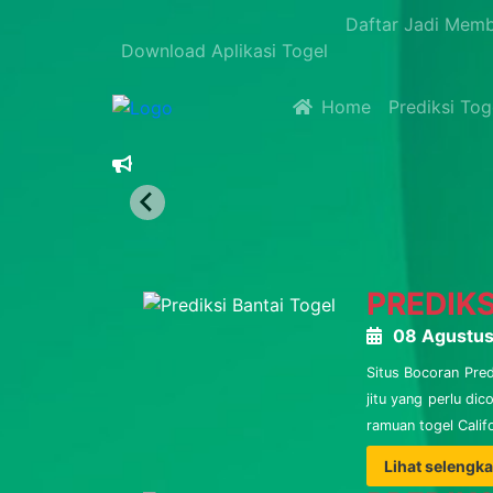
Daftar Jadi Mem
Download Aplikasi Togel
Home
Prediksi Tog
PREDIKS
08 Agustu
Situs Bocoran Predi
jitu yang perlu di
ramuan togel Califo
Lihat selengk