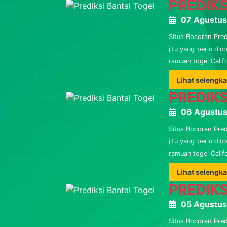
PREDIKS
07 Agustu
Situs Bocoran Predi
jitu yang perlu di
ramuan togel Califo
Lihat selengk
PREDIKS
06 Agustu
Situs Bocoran Predi
jitu yang perlu di
ramuan togel Califo
Lihat selengk
PREDIKS
05 Agustu
Situs Bocoran Predi