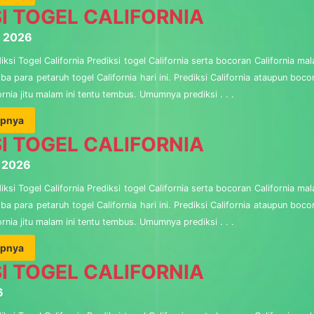
I TOGEL CALIFORNIA
s 2026
ksi Togel California Prediksi togel California serta bocoran California mal
coba para petaruh togel California hari ini. Prediksi California ataupun b
rnia jitu malam ini tentu tembus. Umumnya prediksi . . .
apnya
I TOGEL CALIFORNIA
 2026
ksi Togel California Prediksi togel California serta bocoran California mal
coba para petaruh togel California hari ini. Prediksi California ataupun b
rnia jitu malam ini tentu tembus. Umumnya prediksi . . .
apnya
I TOGEL CALIFORNIA
6