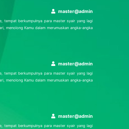
master@admin
re, tempat berkumpulnya para master syair yang lagi
p hari, menolong Kamu dalam merumuskan angka-angka
master@admin
re, tempat berkumpulnya para master syair yang lagi
p hari, menolong Kamu dalam merumuskan angka-angka
master@admin
re, tempat berkumpulnya para master syair yang lagi