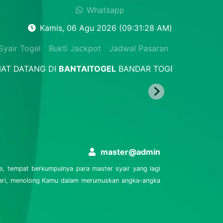
Whatsapp
Kamis, 06 Agu 2026 (
09:31:28 AM
)
Syair Togel
Bukti Jackpot
Jadwal Pasaran
ANG DI
BANTAI
TOGEL
BANDAR TOGEL ONLINE DAN SITU
master@admin
re, tempat berkumpulnya para master syair yang lagi
p hari, menolong Kamu dalam merumuskan angka-angka