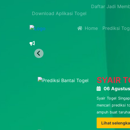
Daftar Jadi Mem
Download Aplikasi Togel
Home
Prediksi Tog
SYAIR 
06 Agustu
Syair Togel Singap
mencari prediksi 
ampuh buat taruhan
Lihat selengk