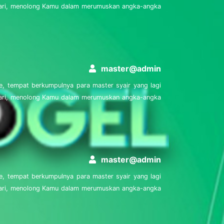
p hari, menolong Kamu dalam merumuskan angka-angka
master@admin
re, tempat berkumpulnya para master syair yang lagi
p hari, menolong Kamu dalam merumuskan angka-angka
master@admin
re, tempat berkumpulnya para master syair yang lagi
p hari, menolong Kamu dalam merumuskan angka-angka