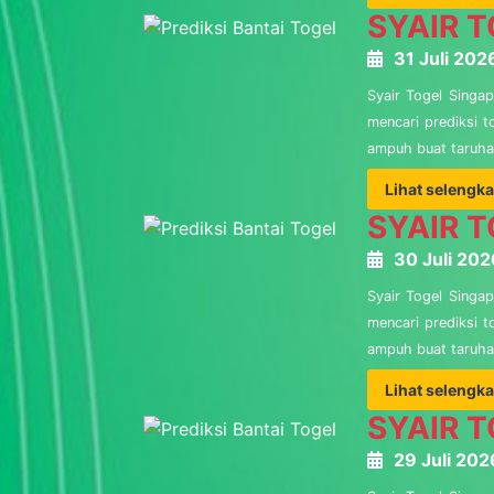
SYAIR 
31 Juli 202
Syair Togel Singap
mencari prediksi 
ampuh buat taruhan
Lihat selengk
SYAIR 
30 Juli 202
Syair Togel Singap
mencari prediksi 
ampuh buat taruhan
Lihat selengk
SYAIR 
29 Juli 202