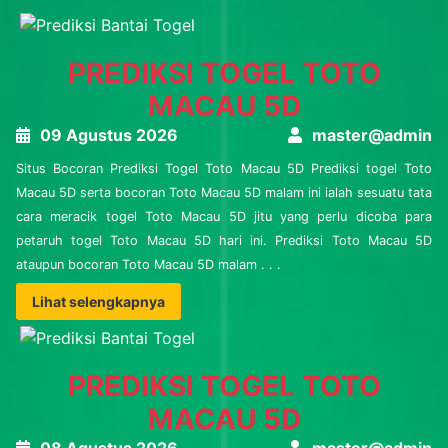
PREDIKSI TOGEL TOTO
MACAU 5D
09 Agustus 2026
master@admin
Situs Bocoran Prediksi Togel Toto Macau 5D Prediksi togel Toto
Macau 5D serta bocoran Toto Macau 5D malam ini ialah sesuatu tata
cara meracik togel Toto Macau 5D jitu yang perlu dicoba para
petaruh togel Toto Macau 5D hari ini. Prediksi Toto Macau 5D
ataupun bocoran Toto Macau 5D malam . . .
Lihat selengkapnya
PREDIKSI TOGEL TOTO
MACAU 5D
08 Agustus 2026
master@admin