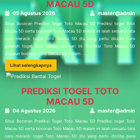
MACAU 5D
05 Agustus 2026
master@admin
Situs Bocoran Prediksi Togel Toto Macau 5D Prediksi togel Toto
Macau 5D serta bocoran Toto Macau 5D malam ini ialah sesuatu tata
cara meracik togel Toto Macau 5D jitu yang perlu dicoba para
petaruh togel Toto Macau 5D hari ini. Prediksi Toto Macau 5D
ataupun bocoran Toto Macau 5D malam . . .
Lihat selengkapnya
PREDIKSI TOGEL TOTO
MACAU 5D
04 Agustus 2026
master@admin
Situs Bocoran Prediksi Togel Toto Macau 5D Prediksi togel Toto
Macau 5D serta bocoran Toto Macau 5D malam ini ialah sesuatu tata
cara meracik togel Toto Macau 5D jitu yang perlu dicoba para