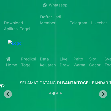
Whatsapp
Daftar Jadi
Download
Member
Telegram
Livechat
Aplikasi Togel
Prediksi
Data
Live
Paito
Slot
Sya
Home
Togel
Keluaran
Draw
Warna
Gacor
Tog
SELAMAT DATANG DI
BANTAI
TOGEL
BANDAR TOGE